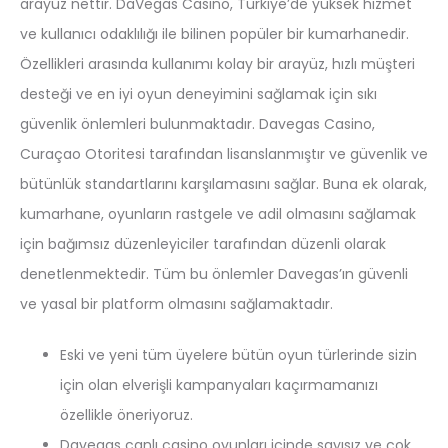
arayüz nettir. DaVegas Casino, Türkiye’de yüksek hizmet
ve kullanıcı odaklılığı ile bilinen popüler bir kumarhanedir.
Özellikleri arasında kullanımı kolay bir arayüz, hızlı müşteri
desteği ve en iyi oyun deneyimini sağlamak için sıkı
güvenlik önlemleri bulunmaktadır. Davegas Casino,
Curaçao Otoritesi tarafından lisanslanmıştır ve güvenlik ve
bütünlük standartlarını karşılamasını sağlar. Buna ek olarak,
kumarhane, oyunların rastgele ve adil olmasını sağlamak
için bağımsız düzenleyiciler tarafından düzenli olarak
denetlenmektedir. Tüm bu önlemler Davegas’ın güvenli
ve yasal bir platform olmasını sağlamaktadır.
Eski ve yeni tüm üyelere bütün oyun türlerinde sizin
için olan elverişli kampanyaları kaçırmamanızı
özellikle öneriyoruz.
Davegas canlı casino oyunları içinde sayısız ve çok