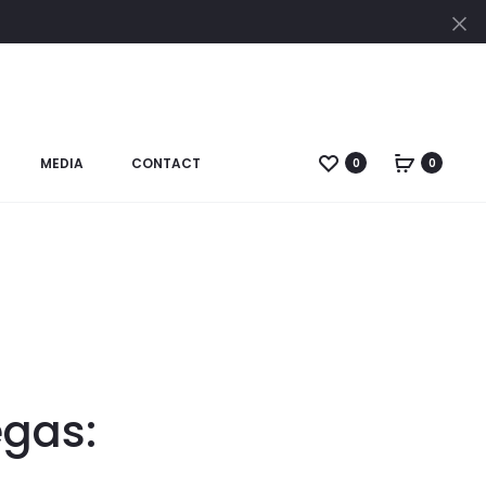
Cl
Najlepszy Kod
MEDIA
CONTACT
0
0
egas: