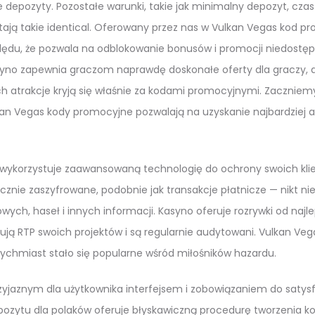
e depozyty. Pozostałe warunki, takie jak minimalny depozyt, cza
tają takie identical. Oferowany przez nas w Vulkan Vegas kod pr
lędu, że pozwala na odblokowanie bonusów i promocji niedostęp
yno zapewnia graczom naprawdę doskonałe oferty dla graczy, a
ch atrakcje kryją się właśnie za kodami promocyjnymi. Zaczniem
an Vegas kody promocyjne pozwalają na uzyskanie najbardziej 
wykorzystuje zaawansowaną technologię do ochrony swoich klie
cznie zaszyfrowane, podobnie jak transakcje płatnicze — nikt n
ych, haseł i innych informacji. Kasyno oferuje rozrywki od naj
kują RTP swoich projektów i są regularnie audytowani. Vulkan Ve
tychmiast stało się popularne wśród miłośników hazardu.
zyjaznym dla użytkownika interfejsem i zobowiązaniem do satysfa
ozytu dla polaków oferuje błyskawiczną procedurę tworzenia ko