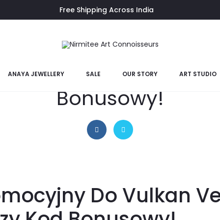
Free Shipping Across India
August 3, 2024
UNCATEGORIZED
ny Do Vulkan Vegas: 
ANAYA JEWELLERY
SALE
OUR STORY
ART STUDIO
Bonusowy!
omocyjny Do Vulkan V
szy Kod Bonusowy!