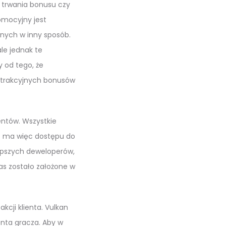
s trwania bonusu czy
omocyjny jest
nych w inny sposób.
le jednak te
y od tego, że
atrakcyjnych bonusów
ntów. Wszystkie
ie ma więc dostępu do
lepszych deweloperów,
gas zostało założone w
kcji klienta. Vulkan
nta gracza. Aby w