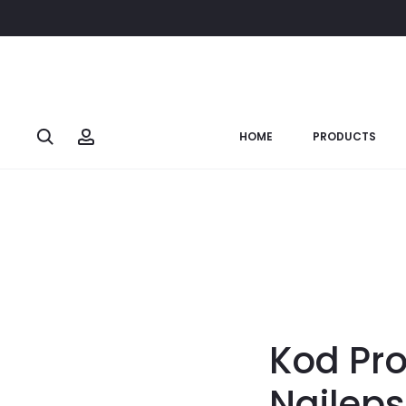
Kod Promocyj
Search
Account
HOME
PRODUCTS
Kod Pr
Najlep