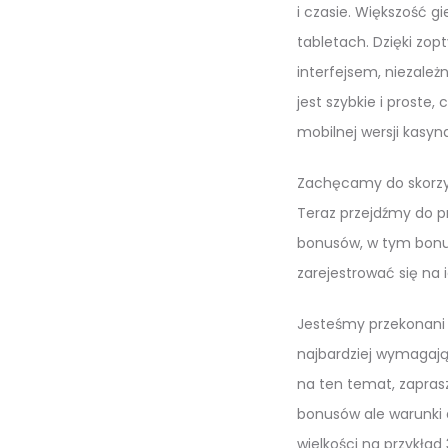
i czasie. Większość g
tabletach. Dzięki zo
interfejsem, niezale
jest szybkie i proste,
mobilnej wersji kasyn
Zachęcamy do skorzys
Teraz przejdźmy do pr
bonusów, w tym bonus
zarejestrować się na i
Jesteśmy przekonani
najbardziej wymagają
na ten temat, zapras
bonusów ale warunki 
wielkości na przykład