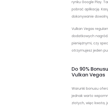
rynku Google Play. Ta
pobrać aplikację. Ka
dokonywanie dowolny
Vulkan Vegas regularn
dodatkowych nagród. 
pieniężnymi, czy spe
otrzymujesz jeden pun
Do 90% Bonusu
Vulkan Vegas
Warunki bonusu ofer
jednak warto wspomn
złotych, więc kwota, 