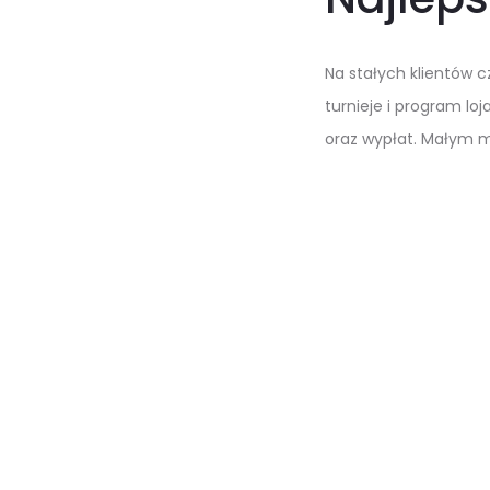
Na stałych klientów c
turnieje i program lo
oraz wypłat. Małym mi