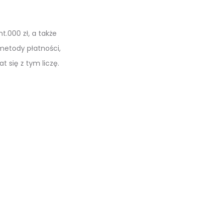
.000 zł, a także
 metody płatności,
 się z tym liczę.