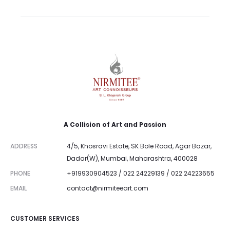
A
l
t
e
r
n
a
A Collision of Art and Passion
t
i
ADDRESS
4/5, Khosravi Estate, SK Bole Road, Agar Bazar,
v
Dadar(W), Mumbai, Maharashtra, 400028
e
PHONE
+919930904523 / 022 24229139 / 022 24223655
:
EMAIL
contact@nirmiteeart.com
CUSTOMER SERVICES