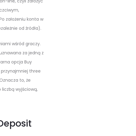
n-line, czyli założyć
uczciwym,
 Po założeniu konta w
ależnie od źródła).
niami wśród graczy.
t uznawana za jedną z
larna opcja Buy
 przynajmniej three
Oznacza to, że
liczbą wyjściową,
Deposit