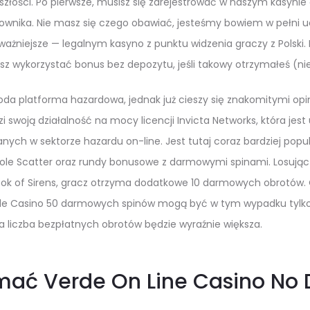
łości. Po pierwsze, musisz się zarejestrować w naszym kasynie o
tkownika. Nie masz się czego obawiać, jesteśmy bowiem w pełni 
ażniejsze — legalnym kasyno z punktu widzenia graczy z Polski.
z wykorzystać bonus bez depozytu, jeśli takowy otrzymałeś (niez
oda platforma hazardowa, jednak już cieszy się znakomitymi opi
 swoją działalność na mocy licencji Invicta Networks, która jes
ych w sektorze hazardu on-line. Jest tutaj coraz bardziej popu
bole Scatter oraz rundy bonusowe z darmowymi spinami. Losując
ok of Sirens, gracz otrzyma dodatkowe 10 darmowych obrotów. 
de Casino 50 darmowych spinów mogą być w tym wypadku tylko 
a liczba bezpłatnych obrotów będzie wyraźnie większa.
mać Verde On Line Casino No 