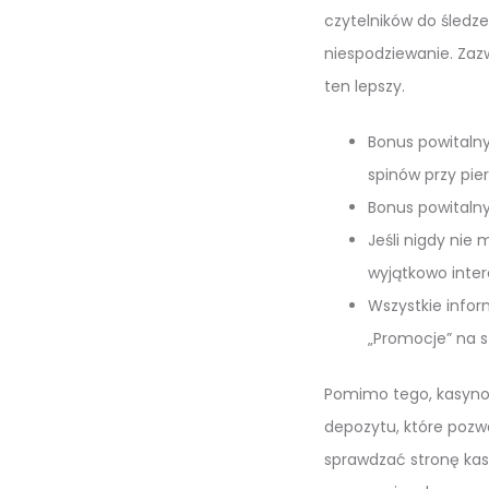
czytelników do śledze
niespodziewanie. Zazw
ten lepszy.
Bonus powitaln
spinów przy pi
Bonus powitalny
Jeśli nigdy nie 
wyjątkowo inter
Wszystkie info
„Promocje” na st
Pomimo tego, kasyno 
depozytu, które pozw
sprawdzać stronę ka