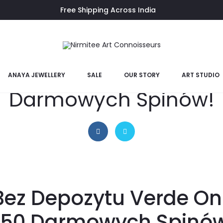
Free Shipping Across India
October 26, 2024
UNCATEGORIZED
Depozytu Verde On Lin
ANAYA JEWELLERY
SALE
OUR STORY
ART STUDIO
Darmowych Spinów!
ez Depozytu Verde On
 50 Darmowych Spinó