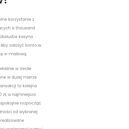
łne korzystanie z
jących a thousand
 obsłudze kasyna
 Aby założyć konto w
nkę e-mailową.
właśnie w Verde
one w dużej mierze
ansakcji to kolejna
zł, a najmniejsza
 spokojnie rozpocząć
eżności od wybranej
 realizowane