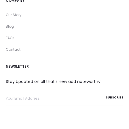
COMPANY
Our Story
Blog
FAQs
Contact
NEWSLETTER
Stay Updated on all that's new add noteworthy