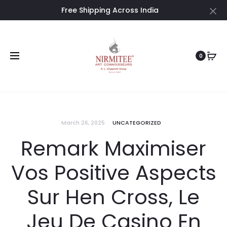
Free Shipping Across India
Cl
0
March 26, 2025
UNCATEGORIZED
Remark Maximiser
Vos Positive Aspects
Sur Hen Cross, Le
Jeu De Casino En