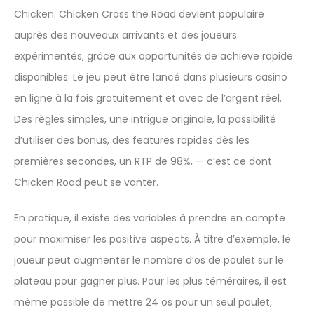
Chicken. Chicken Cross the Road devient populaire
auprès des nouveaux arrivants et des joueurs
expérimentés, grâce aux opportunités de achieve rapide
disponibles. Le jeu peut être lancé dans plusieurs casino
en ligne à la fois gratuitement et avec de l’argent réel.
Des règles simples, une intrigue originale, la possibilité
d’utiliser des bonus, des features rapides dès les
premières secondes, un RTP de 98%, — c’est ce dont
Chicken Road peut se vanter.
En pratique, il existe des variables à prendre en compte
pour maximiser les positive aspects. À titre d’exemple, le
joueur peut augmenter le nombre d’os de poulet sur le
plateau pour gagner plus. Pour les plus téméraires, il est
même possible de mettre 24 os pour un seul poulet,