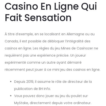
Casino En Ligne Qui
Fait Sensation
À titre d’exemple, en se localisant en Allemagne ou au
Canada, il est possible de débloquer l’intégralité des
casinos en ligne. Les règles du jeu Mines de Casinozer ne
requièrent pas une expérience précise. Un joueur
expérimenté comme un autre ayant démarré
récemment peut jouer à ce mini jeu des casinos en ligne.
Depuis 2019, il assume le rôle de directeur de la
publication de BH Info.
Vous pouvez donc jouer au jeu du poulet sur
MyStake, directement depuis votre ordinateur.