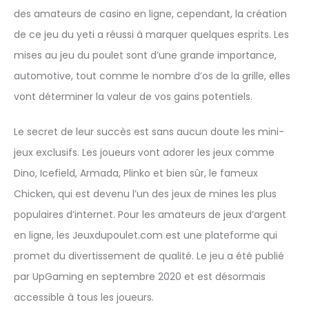
des amateurs de casino en ligne, cependant, la création
de ce jeu du yeti a réussi à marquer quelques esprits. Les
mises au jeu du poulet sont d’une grande importance,
automotive, tout comme le nombre d’os de la grille, elles
vont déterminer la valeur de vos gains potentiels.
Le secret de leur succès est sans aucun doute les mini-
jeux exclusifs. Les joueurs vont adorer les jeux comme
Dino, Icefield, Armada, Plinko et bien sûr, le fameux
Chicken, qui est devenu l’un des jeux de mines les plus
populaires d’internet. Pour les amateurs de jeux d’argent
en ligne, les Jeuxdupoulet.com est une plateforme qui
promet du divertissement de qualité. Le jeu a été publié
par UpGaming en septembre 2020 et est désormais
accessible à tous les joueurs.