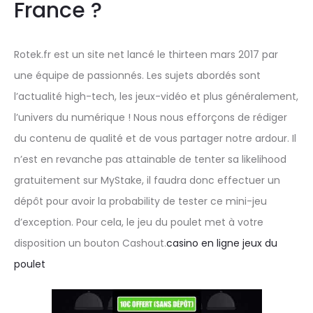
France ?
Rotek.fr est un site net lancé le thirteen mars 2017 par
une équipe de passionnés. Les sujets abordés sont
l’actualité high-tech, les jeux-vidéo et plus généralement,
l’univers du numérique ! Nous nous efforçons de rédiger
du contenu de qualité et de vous partager notre ardour. Il
n’est en revanche pas attainable de tenter sa likelihood
gratuitement sur MyStake, il faudra donc effectuer un
dépôt pour avoir la probability de tester ce mini-jeu
d’exception. Pour cela, le jeu du poulet met à votre
disposition un bouton Cashout.
casino en ligne jeux du
poulet