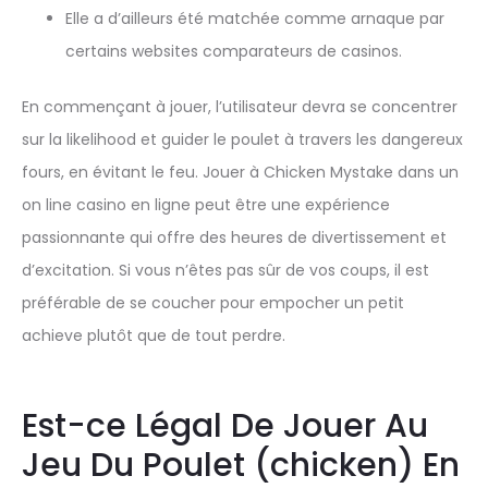
Elle a d’ailleurs été matchée comme arnaque par
certains websites comparateurs de casinos.
En commençant à jouer, l’utilisateur devra se concentrer
sur la likelihood et guider le poulet à travers les dangereux
fours, en évitant le feu. Jouer à Chicken Mystake dans un
on line casino en ligne peut être une expérience
passionnante qui offre des heures de divertissement et
d’excitation. Si vous n’êtes pas sûr de vos coups, il est
préférable de se coucher pour empocher un petit
achieve plutôt que de tout perdre.
Est-ce Légal De Jouer Au
Jeu Du Poulet (chicken) En