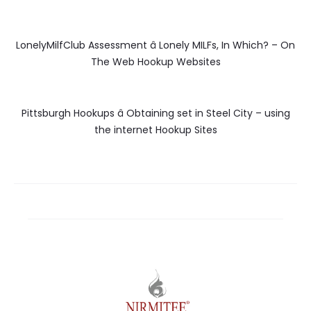
LonelyMilfClub Assessment â Lonely MILFs, In Which? – On
The Web Hookup Websites
Pittsburgh Hookups â Obtaining set in Steel City – using
the internet Hookup Sites