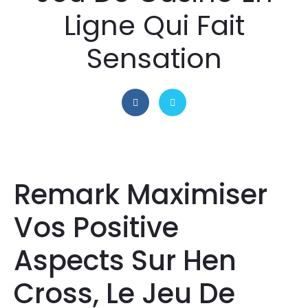
Ligne Qui Fait
Sensation
Remark Maximiser
Vos Positive
Aspects Sur Hen
Cross, Le Jeu De