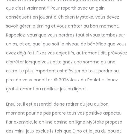
que c’est vraiment ? Pour repartir avec un gain
conséquent en jouant à Chicken Mystake, vous devez
savoir gérer le timing et vous arrêter au bon moment.
Rappelez-vous que vous perdrez tout si vous tombez sur
un os, et ce, quel que soit le niveau de bénéfice que vous
avez déjà fait. Fixez vos objectifs, autrement dit, prévoyez
d’arrêter lorsque vous atteignez une somme ou une
autre. Le plus important est d’éviter de tout perdre ou
pire, de vous endetter. © 2025 Jeux du Poulet – Jouez
gratuitement au meilleur jeu en ligne !.
Ensuite, il est essential de se retirer du jeu au bon
moment pour ne pas perdre tous vos positive aspects.
Par exemple, le on line casino en ligne MyStake propose
des mini-jeux exclusifs tels que Dino et le jeu du poulet