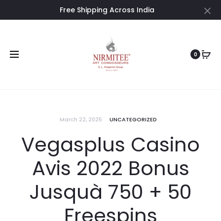
Free Shipping Across India
Cl
0
March 22, 2025
UNCATEGORIZED
Vegasplus Casino
Avis 2022 Bonus
Jusquà 750 + 50
Freespins