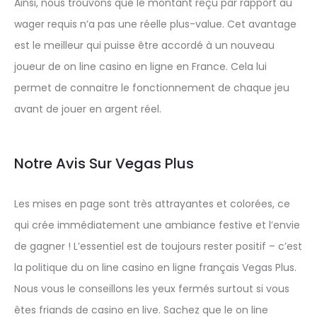
Ainsi, nous trouvons que le montant reçu par rapport au
wager requis n’a pas une réelle plus-value. Cet avantage
est le meilleur qui puisse être accordé à un nouveau
joueur de on line casino en ligne en France. Cela lui
permet de connaitre le fonctionnement de chaque jeu
avant de jouer en argent réel.
Notre Avis Sur Vegas Plus
Les mises en page sont très attrayantes et colorées, ce
qui crée immédiatement une ambiance festive et l’envie
de gagner ! L’essentiel est de toujours rester positif – c’est
la politique du on line casino en ligne français Vegas Plus.
Nous vous le conseillons les yeux fermés surtout si vous
êtes friands de casino en live. Sachez que le on line