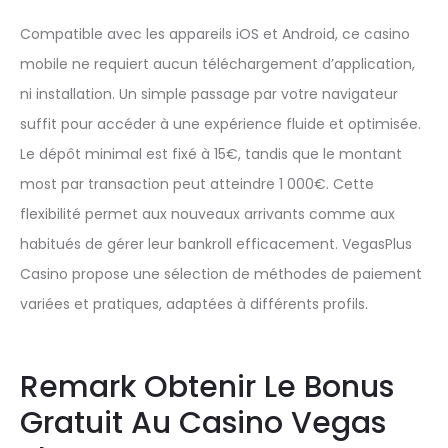
Compatible avec les appareils iOS et Android, ce casino
mobile ne requiert aucun téléchargement d’application,
ni installation. Un simple passage par votre navigateur
suffit pour accéder à une expérience fluide et optimisée.
Le dépôt minimal est fixé à 15€, tandis que le montant
most par transaction peut atteindre 1 000€. Cette
flexibilité permet aux nouveaux arrivants comme aux
habitués de gérer leur bankroll efficacement. VegasPlus
Casino propose une sélection de méthodes de paiement
variées et pratiques, adaptées à différents profils.
Remark Obtenir Le Bonus
Gratuit Au Casino Vegas