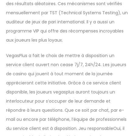
des résultats aléatoires. Ces mécanismes sont vérifiés
mensuellement par TST (Technical Systems Testing), un
auditeur de jeux de pari international. Il y a aussi un
programme VIP qui offre des récompenses incroyables
aux joueurs les plus loyaux.
VegasPlus a fait le choix de mettre à disposition un
service client ouvert non cease 7j/7, 24h/24. Les joueurs
de casino qui jouent à tout moment de la journée
apprécieront cette initiative. Grâce à ce service client
disponible, les joueurs vegasplus auront toujours un
interlocuteur pour s’occuper de leur demande et
répondre à leurs questions. Que ce soit par chat, par e-
mail ou encore par téléphone, l’équipe de professionnels
du service client est à disposition. Jeu responsableOui, il