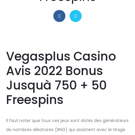
Vegasplus Casino
Avis 2022 Bonus
Jusquà 750 + 50
Freespins
Il faut noter que tous ces jeux sont dotés des générateurs
de nombres aléatoires (RNG) qui assistent avec le tirage