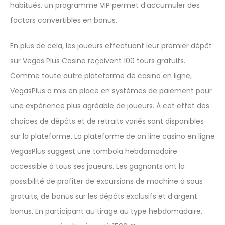
habitués, un programme VIP permet d’accumuler des
factors convertibles en bonus.
En plus de cela, les joueurs effectuant leur premier dépôt
sur Vegas Plus Casino reçoivent 100 tours gratuits.
Comme toute autre plateforme de casino en ligne,
VegasPlus a mis en place en systèmes de paiement pour
une expérience plus agréable de joueurs. À cet effet des
choices de dépôts et de retraits variés sont disponibles
sur la plateforme. La plateforme de on line casino en ligne
VegasPlus suggest une tombola hebdomadaire
accessible à tous ses joueurs. Les gagnants ont la
possibilité de profiter de excursions de machine à sous
gratuits, de bonus sur les dépôts exclusifs et d’argent
bonus. En participant au tirage au type hebdomadaire,