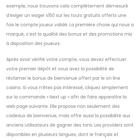
exemple, nous trouvons cela complètement démesuré
d’exiger un wager x150 sur les tours gratuits offerts une
fois le compte joueur validé. La première chose qui nous a
marqué, c’est la qualité des bonus et des promotions mis
à disposition des joueurs.
Après avoir vérifié votre compte, vous devez effectuer
votre premier dépôt et vous avez la possibilité de
réclamer le bonus de bienvenue offert par le on line
casino. Si vous n’êtes pas intéressé, cliquez simplement
sur la commande « Next up » afin de faire apparaître la
web page suivante. Elle propose non seulement des
cadeaux de bienvenue, mais offre aussi la possibilité aux
anciens utilisateurs de gagner des tons. Les providers sont
disponibles en plusieurs langues, dont le français et