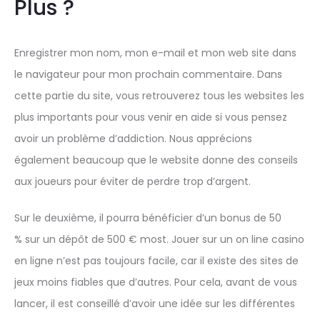
Plus ?
Enregistrer mon nom, mon e-mail et mon web site dans
le navigateur pour mon prochain commentaire. Dans
cette partie du site, vous retrouverez tous les websites les
plus importants pour vous venir en aide si vous pensez
avoir un problème d’addiction. Nous apprécions
également beaucoup que le website donne des conseils
aux joueurs pour éviter de perdre trop d’argent.
Sur le deuxième, il pourra bénéficier d’un bonus de 50
% sur un dépôt de 500 € most. Jouer sur un on line casino
en ligne n’est pas toujours facile, car il existe des sites de
jeux moins fiables que d’autres. Pour cela, avant de vous
lancer, il est conseillé d’avoir une idée sur les différentes