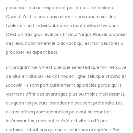
personnes qui ne respectent pas du tout le tableau.
Quand c’est le cas, nous aimons nous rendre sur des
tables en first individual, notamment celles d’Evolution.
C’est un très gros level positif pour Vegas Plus de proposer
ces jeux, notamment le blackjack qui est l’un des rares à
proposer les aspect bets.
Un programme VIP est quelque selected que l’on retrouve
de plus en plus sur les casinos en ligne, tels que Staxino et
Locowin. Ils sont particulièrement appréciés parce qu’ils
viennent offrir des avantages plus ou moins intéressants,
auxquels les joueurs lambdas ne peuvent prétendre. Les
autres offres promotionnelles peuvent se montrer
intéressantes, mais cet intérêt est vite limité par
certaines situations que nous estimons exagérées. Par