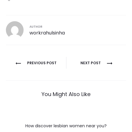
AUTHOR
workrahulsinha
Post
PREVIOUS POST
NEXT POST
navigation
You Might Also Like
How discover lesbian women near you?