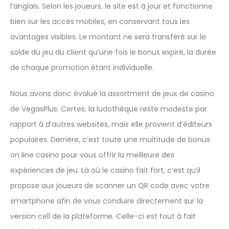
l’anglais. Selon les joueurs, le site est à jour et fonctionne
bien sur les accès mobiles, en conservant tous les
avantages visibles. Le montant ne sera transféré sur le
solde du jeu du client qu’une fois le bonus expiré, la durée
de chaque promotion étant individuelle.
Nous avons donc évalué la assortment de jeux de casino
de VegasPlus. Certes, la ludothèque reste modeste par
rapport à d’autres websites, mais elle provient d’éditeurs
populaires. Derrière, c’est toute une multitude de bonus
on line casino pour vous offrir la meilleure des
expériences de jeu. Là où le casino fait fort, c’est qu’il
propose aux joueurs de scanner un QR code avec votre
smartphone afin de vous conduire directement sur la
version cell de la plateforme. Celle-ci est tout à fait