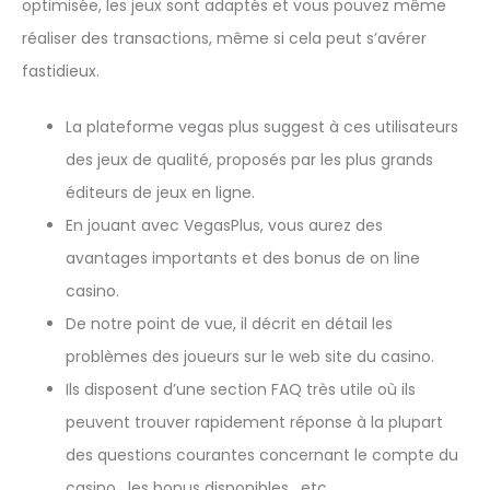
optimisée, les jeux sont adaptés et vous pouvez même
réaliser des transactions, même si cela peut s’avérer
fastidieux.
La plateforme vegas plus suggest à ces utilisateurs
des jeux de qualité, proposés par les plus grands
éditeurs de jeux en ligne.
En jouant avec VegasPlus, vous aurez des
avantages importants et des bonus de on line
casino.
De notre point de vue, il décrit en détail les
problèmes des joueurs sur le web site du casino.
Ils disposent d’une section FAQ très utile où ils
peuvent trouver rapidement réponse à la plupart
des questions courantes concernant le compte du
casino , les bonus disponibles , etc..