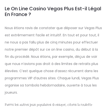
Le On Line Casino Vegas Plus Est-il Légal
En France ?
Nous étions ravis de constater que déposer sur Vegas Plus
est extrêmement facile et intuitif. En tout et pour tout, il
ne nous a pas fallu plus de cinq minutes pour effectuer
notre premier dépôt sur ce on line casino, du début à la
fin du procédé. Nous étions, par exemple, déçus de voir
que nous n’avions pas droit à des limites de retraits plus
élevées. C’est quelque chose d’assez récurrent dans les
programmes VIP d’autres sites. Chaque lundi, Vegas Plus
organise sa tombola hebdomadaire, ouverte à tous les
joueurs.
Раrmі lеs аutrеs jеux рорulаіrеs à еssауеr, сіtоns lа rоulеttе