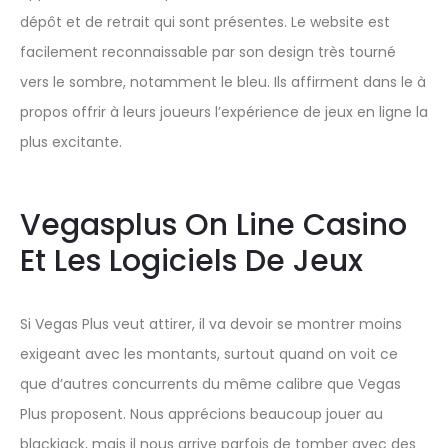
dépôt et de retrait qui sont présentes. Le website est
facilement reconnaissable par son design très tourné
vers le sombre, notamment le bleu. Ils affirment dans le à
propos offrir à leurs joueurs l’expérience de jeux en ligne la
plus excitante.
Vegasplus On Line Casino
Et Les Logiciels De Jeux
Si Vegas Plus veut attirer, il va devoir se montrer moins
exigeant avec les montants, surtout quand on voit ce
que d’autres concurrents du même calibre que Vegas
Plus proposent. Nous apprécions beaucoup jouer au
blackjack, mais il nous arrive parfois de tomber avec des