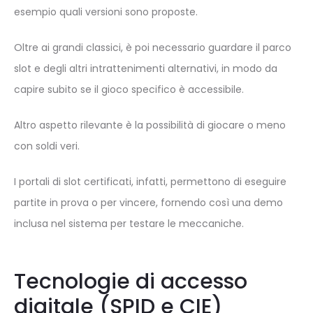
esempio quali versioni sono proposte.
Oltre ai grandi classici, è poi necessario guardare il parco
slot e degli altri intrattenimenti alternativi, in modo da
capire subito se il gioco specifico è accessibile.
Altro aspetto rilevante è la possibilità di giocare o meno
con soldi veri.
I portali di slot certificati, infatti, permettono di eseguire
partite in prova o per vincere, fornendo così una demo
inclusa nel sistema per testare le meccaniche.
Tecnologie di accesso
digitale (SPID e CIE)