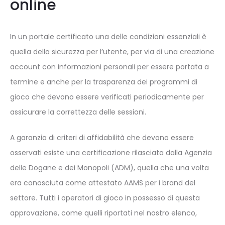
online
In un portale certificato una delle condizioni essenziali è
quella della sicurezza per l’utente, per via di una creazione
account con informazioni personali per essere portata a
termine e anche per la trasparenza dei programmi di
gioco che devono essere verificati periodicamente per
assicurare la correttezza delle sessioni.
A garanzia di criteri di affidabilità che devono essere
osservati esiste una certificazione rilasciata dalla Agenzia
delle Dogane e dei Monopoli (ADM), quella che una volta
era conosciuta come attestato AAMS per i brand del
settore. Tutti i operatori di gioco in possesso di questa
approvazione, come quelli riportati nel nostro elenco,