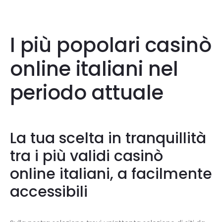
I più popolari casinò
online italiani nel
periodo attuale
La tua scelta in tranquillità
tra i più validi casinò
online italiani, a facilmente
accessibili