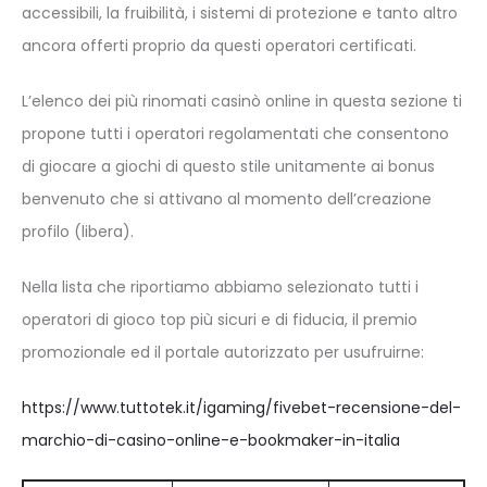
accessibili, la fruibilità, i sistemi di protezione e tanto altro
ancora offerti proprio da questi operatori certificati.
L’elenco dei più rinomati casinò online in questa sezione ti
propone tutti i operatori regolamentati che consentono
di giocare a giochi di questo stile unitamente ai bonus
benvenuto che si attivano al momento dell’creazione
profilo (libera).
Nella lista che riportiamo abbiamo selezionato tutti i
operatori di gioco top più sicuri e di fiducia, il premio
promozionale ed il portale autorizzato per usufruirne:
https://www.tuttotek.it/igaming/fivebet-recensione-del-
marchio-di-casino-online-e-bookmaker-in-italia