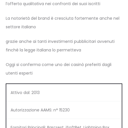
l’offerta qualitativa nei confronti dei suoi iscritti
La notorietà del brand è cresciuta fortemente anche nel
settore italiano
grazie anche ai tanti investimenti pubblicitari avvenuti
finché la legge italiana lo permetteva
Oggi si conferma come uno dei casinò preferiti dagli
utenti esperti
Attivo dal: 2013
Autorizzazione AAMS: n° 15230
Fornitori Principali: Barcrest, iSoftBet, Lightning Box,