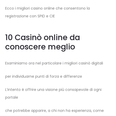
Ecco i migliori casino online che consentono la
registrazione con SPID e CIE
10 Casinò online da
conoscere meglio
Esaminiamo ora nel particolare i migliori casinò digitali
per individuarne punti di forza e differenze
L’intento è offrire una visione più consapevole di ogni
portale
che potrebbe apparire, a chi non ha esperienza, come