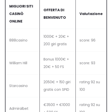
MIGLIORI SITI
OFFERTA DI
CASINÒ
Valutazione
BENVENUTO
ONLINE
1000€ + 20€ +
888casino
score: 96
200 giri gratis
Bonus 1000€ +
William Hill
score: 93
20€ + 50 FS
2050€ + 150 giri
rating 92 su
Starcasino
gratis con SPID
100
€3500 + €1000
rating 92 su
Admiralbet