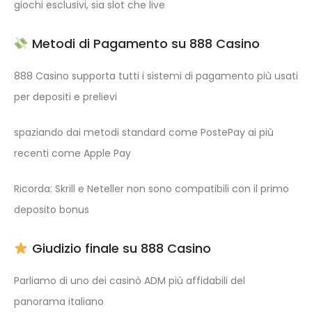
giochi esclusivi, sia slot che live
Metodi di Pagamento su 888 Casino
888 Casino supporta tutti i sistemi di pagamento più usati
per depositi e prelievi
spaziando dai metodi standard come PostePay ai più
recenti come Apple Pay
Ricorda: Skrill e Neteller non sono compatibili con il primo
deposito bonus
Giudizio finale su 888 Casino
Parliamo di uno dei casinò ADM più affidabili del
panorama italiano