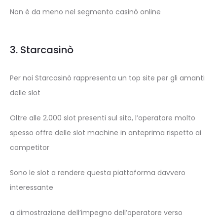
Non è da meno nel segmento casinò online
3. Starcasinò
Per noi Starcasinò rappresenta un top site per gli amanti
delle slot
Oltre alle 2.000 slot presenti sul sito, l’operatore molto
spesso offre delle slot machine in anteprima rispetto ai
competitor
Sono le slot a rendere questa piattaforma davvero
interessante
a dimostrazione dell’impegno dell’operatore verso