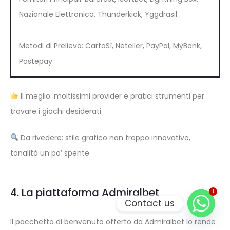
Nazionale Elettronica, Thunderkick, Yggdrasil
Metodi di Prelievo: CartaSì, Neteller, PayPal, MyBank,
Postepay
Il meglio: moltissimi provider e pratici strumenti per
trovare i giochi desiderati
Da rivedere: stile grafico non troppo innovativo,
tonalità un po’ spente
4. La piattaforma Admiralbet
1
Contact us
Il pacchetto di benvenuto offerto da Admiralbet lo rende