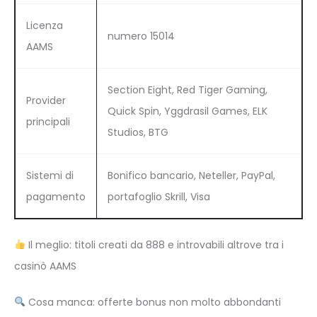
Licenza
numero 15014
AAMS
Section Eight, Red Tiger Gaming,
Provider
Quick Spin, Yggdrasil Games, ELK
principali
Studios, BTG
Sistemi di
Bonifico bancario, Neteller, PayPal,
pagamento
portafoglio Skrill, Visa
Il meglio: titoli creati da 888 e introvabili altrove tra i
casinò AAMS
Cosa manca: offerte bonus non molto abbondanti