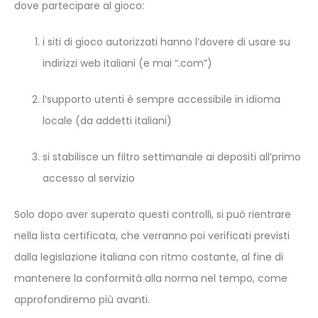
dove partecipare al gioco:
i siti di gioco autorizzati hanno l’dovere di usare su
indirizzi web italiani (e mai “.com”)
l’supporto utenti è sempre accessibile in idioma
locale (da addetti italiani)
si stabilisce un filtro settimanale ai depositi all’primo
accesso al servizio
Solo dopo aver superato questi controlli, si può rientrare
nella lista certificata, che verranno poi verificati previsti
dalla legislazione italiana con ritmo costante, al fine di
mantenere la conformità alla norma nel tempo, come
approfondiremo più avanti.